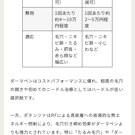
可）
減可）
費用
1回あたり
1回あたり約
約4〜10万
2〜5万円程
円程度
度
適応
毛穴・ニキ
毛穴・ニキ
ビ跡・たる
ビ跡・小じ
み・肝斑・
わなど
赤ら顔など
幅広い
ダーマペンはコストパフォーマンスに優れ、軽度の毛穴
の開きや初めてのニードル治療としてはハードルが低い
選択肢です。
一方、ポテンツァはRFによる真皮層への直接的な熱エ
ネルギー照射により、毛穴引き締め効果がダーマペンよ
りも強力とされています。特に「たるみ毛穴」や「ダー