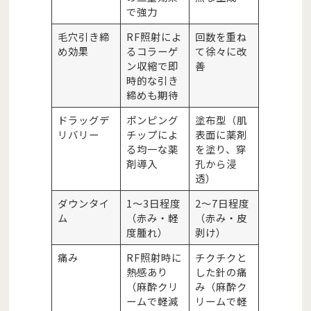
で強力
毛穴引き締
RF照射によ
回数を重ね
め効果
るコラーゲ
て徐々に改
ン収縮で即
善
時的な引き
締めも期待
ドラッグデ
ポンピング
塗布型（肌
リバリー
チップによ
表面に薬剤
る均一な薬
を塗り、穿
剤導入
孔から浸
透）
ダウンタイ
1〜3日程度
2〜7日程度
ム
（赤み・軽
（赤み・皮
度腫れ）
剥け）
痛み
RF照射時に
チクチクと
熱感あり
した針の痛
（麻酔クリ
み（麻酔ク
ームで軽減
リームで軽