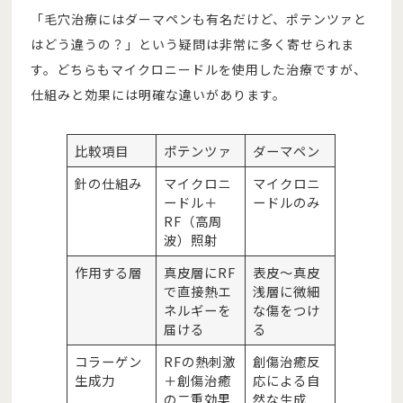
「毛穴治療にはダーマペンも有名だけど、ポテンツァと
はどう違うの？」という疑問は非常に多く寄せられま
す。どちらもマイクロニードルを使用した治療ですが、
仕組みと効果には明確な違いがあります。
比較項目
ポテンツァ
ダーマペン
針の仕組み
マイクロニ
マイクロニ
ードル＋
ードルのみ
RF（高周
波）照射
作用する層
真皮層にRF
表皮〜真皮
で直接熱エ
浅層に微細
ネルギーを
な傷をつけ
届ける
る
コラーゲン
RFの熱刺激
創傷治癒反
生成力
＋創傷治癒
応による自
の二重効果
然な生成