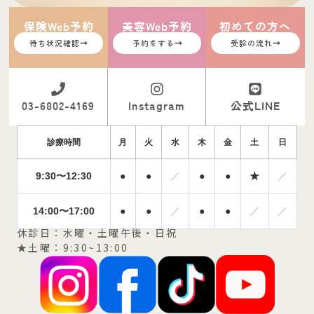
保険Web予約
美容Web予約
初めての方へ
待ち状況確認
予約をする
受診の流れ
03-6802-4169
Instagram
公式LINE
診療時間
月
火
水
木
金
土
日
9:30〜12:30
●
●
／
●
●
★
／
14:00〜17:00
●
●
／
●
●
／
／
休診日：水曜・土曜午後・日祝
★土曜：9:30~13:00