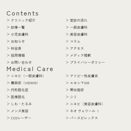
Contents
＞ クリニック紹介
＞ 受診の流れ
＞ 診療一覧
＞ 一般皮膚科
＞ 小児皮膚科
＞ 美容皮膚科
＞ お知らせ
＞ コラム
＞ 料金表
＞ アクセス
＞ 採用情報
＞ メディア掲載
＞ お問い合わせ
＞ プライバシーポリシー
Medical Care
＞ ニキビ（一般皮膚科）
＞ アトピー性皮膚炎
＞ 蕁麻疹（VIEW39）
＞ エキシマ308
＞ 円形脱毛症
＞ 帯状疱疹
＞ 医療脱毛
＞ シミ
＞ しわ・たるみ
＞ ニキビ（美容皮膚科）
＞ メンズ美容
＞ ネオ ヴォワール Ⅰ
＞ CO2レーザー
＞ パースピレックス